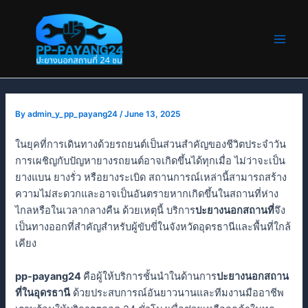
Skip
Post
Main
to
navigation
Men
content
By
admin_y_pp_payang24
/
June 13, 2025
ในยุคที่การเดินทางด้วยรถยนต์เป็นส่วนสำคัญของชีวิตประจำวัน
การเผชิญกับปัญหายางรถยนต์อาจเกิดขึ้นได้ทุกเมื่อ ไม่ว่าจะเป็น
ยางแบน ยางรั่ว หรือยางระเบิด สถานการณ์เหล่านี้สามารถสร้าง
ความไม่สะดวกและอาจเป็นอันตรายหากเกิดขึ้นในสถานที่ห่าง
ไกลหรือในเวลากลางคืน ด้วยเหตุนี้ บริการ
ปะยางนอกสถานที่
จึง
เป็นทางออกที่สำคัญสำหรับผู้ขับขี่ในจังหวัดอุดรธานีและพื้นที่ใกล้
เคียง
pp-payang24
คือผู้ให้บริการชั้นนำในด้านการ
ปะยางนอกสถาน
ที่ในอุดรธานี
ด้วยประสบการณ์อันยาวนานและทีมงานมืออาชีพ