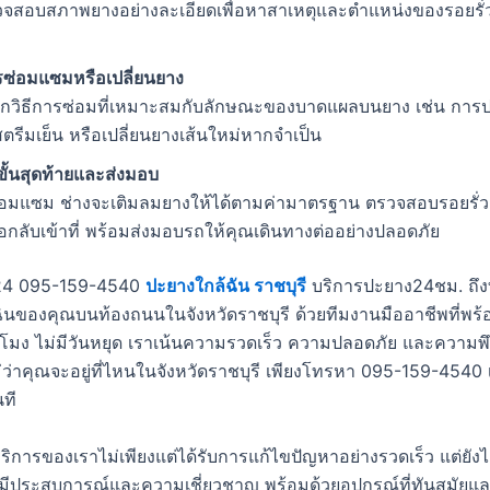
วจสอบสภาพยางอย่างละเอียดเพื่อหาสาเหตุและตำแหน่งของรอยรั
รซ่อมแซมหรือเปลี่ยนยาง
ือกวิธีการซ่อมที่เหมาะสมกับลักษณะของบาดแผลบนยาง เช่น กา
รีมเย็น หรือเปลี่ยนยางเส้นใหม่หากจำเป็น
ั้นสุดท้ายและส่งมอบ
่อมแซม ช่างจะเติมลมยางให้ได้ตามค่ามาตรฐาน ตรวจสอบรอยรั่วอ
กลับเข้าที่ พร้อมส่งมอบรถให้คุณเดินทางต่ออย่างปลอดภัย
24 095-159-4540
ปะยางใกล้ฉัน ราชบุรี
บริการปะยาง24ชม. ถึงที่
ฉินของคุณบนท้องถนนในจังหวัดราชบุรี ด้วยทีมงานมืออาชีพที่พร้
วโมง ไม่มีวันหยุด เราเน้นความรวดเร็ว ความปลอดภัย และความพึ
่ว่าคุณจะอยู่ที่ไหนในจังหวัดราชบุรี เพียงโทรหา 095-159-4540 
ที
ริการของเราไม่เพียงแต่ได้รับการแก้ไขปัญหาอย่างรวดเร็ว แต่ยังไ
่มีประสบการณ์และความเชี่ยวชาญ พร้อมด้วยอุปกรณ์ที่ทันสมัยและ