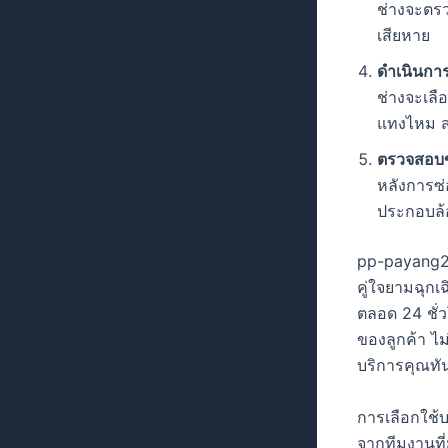
ช่างจะตร
เสียหาย
ดำเนินกา
ช่างจะเล
แทงไหม สต
ตรวจสอบข
หลังการซ
ประกอบล้อ
pp-payang
คู่ใจยามฉุกเ
ตลอด 24 ชั่
ของลูกค้า ไม
บริการคุณทัน
การเลือกใช้บ
จากทีมงานที