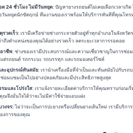
ด 24 ชั่วโมง ไม่มีวันหยุด
: ปัญหายางรถยนต์ไม่เคยเลือกเวลาเกิด 
อวันหยุดนักขัตฤกษ์ ทีมงานของเราพร้อมให้บริการทันทีที่คุณโท
หตุรวดเร็ว
: เรามีเครือข่ายช่างกระจายตัวอยู่ทั่วทุกอำเภอในจังหวัดร
้าถึงตำแหน่งของคุณได้อย่างรวดเร็ว ลดระยะเวลาการรอคอย
ออาชีพ
: ช่างของเรามีประสบการณ์และความเชี่ยวชาญในการซ่อ
้งแต่รถยนต์ รถกระบะ รถบรรทุก และรถมอเตอร์ไซค์
อและอุปกรณ์ทันสมัย
: เรานำเครื่องมือที่จำเป็นและทันสมัยไปกับรถ
ารซ่อมแซมเป็นไปอย่างปลอดภัยและมีประสิทธิภาพสูงสุด
ธรรมและโปร่งใส
: เราแจ้งรายละเอียดค่าบริการให้คุณทราบก่อนเริ
ุณจึงมั่นใจได้ว่าจะไม่มีค่าใช้จ่ายแอบแฝง
บวงจร:
ไม่ว่าจะเป็นการปะยางหรือเปลี่ยนยางเส้นใหม่ เรามีบริกา
้องการของคุณ