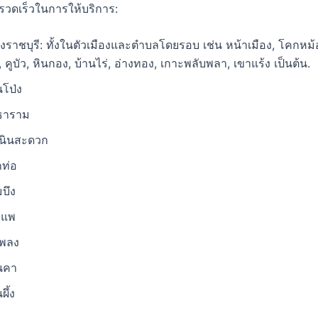
วดเร็วในการให้บริการ:
งราชบุรี: ทั้งในตัวเมืองและตำบลโดยรอบ เช่น หน้าเมือง, โคกหม้อ,
คูบัว, หินกอง, บ้านไร่, อ่างทอง, เกาะพลับพลา, เขาแร้ง เป็นต้น.
โป่ง
ธาราม
นินสะดวก
ท่อ
บึง
งแพ
เพลง
นคา
ึ้ง