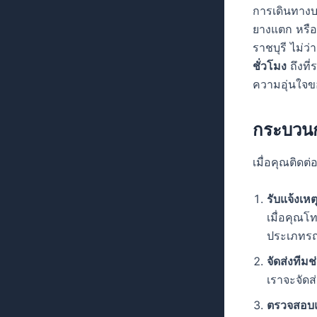
การเดินทางบ
ยางแตก หรือ
ราชบุรี ไม่ว
ชั่วโมง
ถึงที
ความอุ่นใจขอ
กระบวนก
เมื่อคุณติด
รับแจ้งเ
เมื่อคุณโ
ประเภทรถ
จัดส่งทีมช่
เราจะจัดส
ตรวจสอบแล