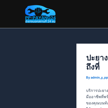
Skip
Post
to
navigation
content
ปะยาง
ถึงที่
By
admin_y_p
บริการปะยางแ
มืออาชีพที่พร
ของคุณบนท้อ