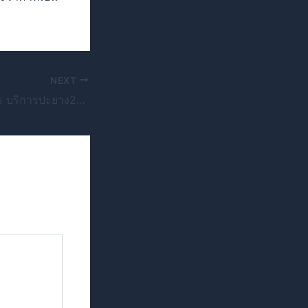
NEXT
ปะยางใกล้ฉัน พิจิตร บริการปะยาง24ชม.