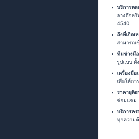
บริการตลอ
ลางดึกหรื
4540
ถึงที่เกิดเ
สามารถเข
ทีมช่างมื
รูปแบบ ตั
เ
ครื่องมื
เพื่อให้ก
ราคายุติ
ซ่อมแซม ค
บริการคร
ทุกความต