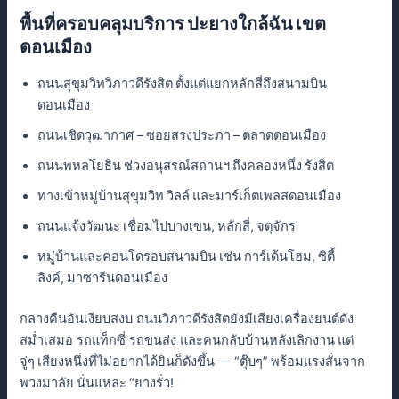
พื้นที่ครอบคลุมบริการ ปะยางใกล้ฉัน เขต
ดอนเมือง
ถนนสุขุมวิทวิภาวดีรังสิต ตั้งแต่แยกหลักสี่ถึงสนามบิน
ดอนเมือง
ถนนเชิดวุฒากาศ – ซอยสรงประภา – ตลาดดอนเมือง
ถนนพหลโยธิน ช่วงอนุสรณ์สถานฯ ถึงคลองหนึ่ง รังสิต
ทางเข้าหมู่บ้านสุขุมวิท วิลล์ และมาร์เก็ตเพลสดอนเมือง
ถนนแจ้งวัฒนะ เชื่อมไปบางเขน, หลักสี่, จตุจักร
หมู่บ้านและคอนโดรอบสนามบิน เช่น การ์เด้นโฮม, ซิตี้
ลิงค์, มาซารีนดอนเมือง
กลางคืนอันเงียบสงบ ถนนวิภาวดีรังสิตยังมีเสียงเครื่องยนต์ดัง
สม่ำเสมอ รถแท็กซี่ รถขนส่ง และคนกลับบ้านหลังเลิกงาน แต่
จู่ๆ เสียงหนึ่งที่ไม่อยากได้ยินก็ดังขึ้น — “ตุ๊บๆ” พร้อมแรงสั่นจาก
พวงมาลัย นั่นแหละ “ยางรั่ว!