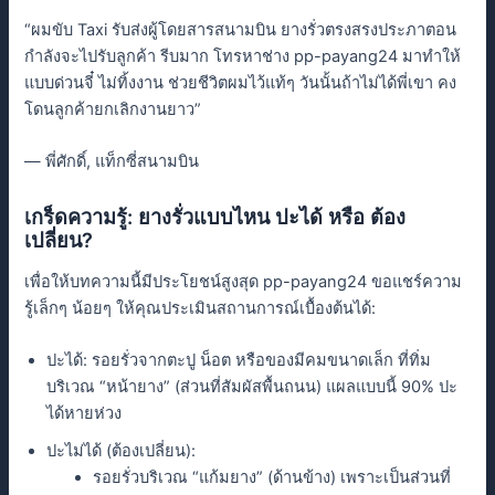
“ผมขับ Taxi รับส่งผู้โดยสารสนามบิน ยางรั่วตรงสรงประภาตอน
กำลังจะไปรับลูกค้า รีบมาก โทรหาช่าง pp-payang24 มาทำให้
แบบด่วนจี๋ ไม่ทิ้งงาน ช่วยชีวิตผมไว้แท้ๆ วันนั้นถ้าไม่ได้พี่เขา คง
โดนลูกค้ายกเลิกงานยาว”
— พี่ศักดิ์, แท็กซี่สนามบิน
เกร็ดความรู้: ยางรั่วแบบไหน ปะได้ หรือ ต้อง
เปลี่ยน?
เพื่อให้บทความนี้มีประโยชน์สูงสุด pp-payang24 ขอแชร์ความ
รู้เล็กๆ น้อยๆ ให้คุณประเมินสถานการณ์เบื้องต้นได้:
ปะได้: รอยรั่วจากตะปู น็อต หรือของมีคมขนาดเล็ก ที่ทิ่ม
บริเวณ “หน้ายาง” (ส่วนที่สัมผัสพื้นถนน) แผลแบบนี้ 90% ปะ
ได้หายห่วง
ปะไม่ได้ (ต้องเปลี่ยน):
รอยรั่วบริเวณ “แก้มยาง” (ด้านข้าง) เพราะเป็นส่วนที่