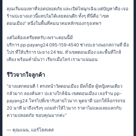
คุณเริ่มมองหาที่จอดปลอดภัย และเปิดไฟฉุกเฉิน แต่ปัญหาคือ เจอ
ร้านปะยางแถวนี้แทบไม่ได้เลยตอนดึก ทั้งๆ ที่นี่คือ “เขต
ดอนเมือง” หนึ่งในพื้นที่คมนาคมหลักของกรุงเทพฯ
แต่ไม่ต้องเครียดครับ เพราะตอนนี้มี
บริการ pp‑payang24 095‑159‑4540 ช่างปะยางนอกสถานที่ มือ
โปร ที่ให้บริการ ปะยาง 24 ชม. ทั่วเขตดอนเมือง และพื้นที่ใกล้
เคียง พร้อมคำมั่นว่า เรียกเมื่อไหร่ เรามาแน่นอน
รีวิวจากใจลูกค้า
“ยางแตกตอนตี 1 ตรงหน้าวัดดอนเมือง มืดก็มืด ผู้หญิงคนเดียว
กลัวมาก ลองค้นหา ปะยางใกล้ฉัน เขตดอนเมือง เจอร้าน pp-
payang24 โทรไปพี่เขารับสายไวมาก พูดจาดี บอกให้ล็อกรถรอ
20 นาที มาถึงจริงๆ แถมทำให้ไวมาก ราคาไม่แพงเลยแลกกับ
ความปลอดภัย ขอบคุณมากค่ะ”
— คุณแนน, แอร์โฮสเตส