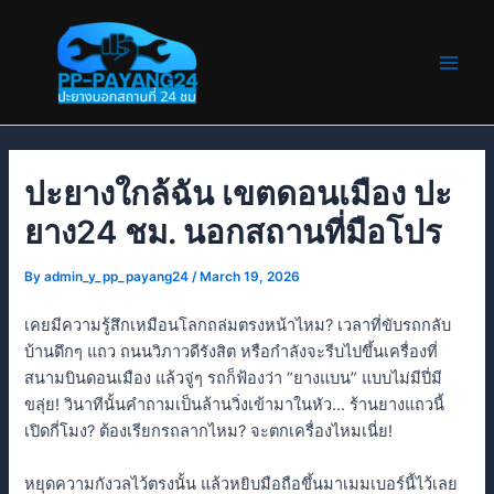
Skip
Post
Main
to
navigation
Men
content
ปะยางใกล้ฉัน เขตดอนเมือง ปะ
ยาง24 ชม. นอกสถานที่มือโปร​
By
admin_y_pp_payang24
/
March 19, 2026
เคยมีความรู้สึกเหมือนโลกถล่มตรงหน้าไหม? เวลาที่ขับรถกลับ
บ้านดึกๆ แถว ถนนวิภาวดีรังสิต หรือกำลังจะรีบไปขึ้นเครื่องที่
สนามบินดอนเมือง แล้วจู่ๆ รถก็ฟ้องว่า “ยางแบน” แบบไม่มีปี่มี
ขลุ่ย! วินาทีนั้นคำถามเป็นล้านวิ่งเข้ามาในหัว… ร้านยางแถวนี้
เปิดกี่โมง? ต้องเรียกรถลากไหม? จะตกเครื่องไหมเนี่ย!
หยุดความกังวลไว้ตรงนั้น แล้วหยิบมือถือขึ้นมาเมมเบอร์นี้ไว้เลย