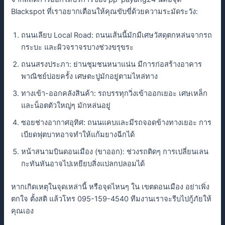
Blackspot ที่เราอยากเตือนให้คุณขับขี่ด้วยความระมัดระวัง:
ถนนเลียบ Local Road: ถนนเส้นนี้มักมีเศษวัสดุตกหล่นจากรถ
กระบะ และผิวจราจรบางช่วงขรุขระ
ถนนสรงประภา: ย่านชุมชนหนาแน่น มีการก่อสร้างอาคาร
พาณิชย์บ่อยครั้ง เศษตะปูมักอยู่ตามไหล่ทาง
ทางเข้า-ออกคลังสินค้า: รถบรรทุกวิ่งเข้าออกเยอะ เศษเหล็ก
และน็อตตัวใหญ่ๆ มักหล่นอยู่
ซอยช่างอากาศอุทิศ: ถนนแคบและมีรถจอดข้างทางเยอะ การ
เบียดฟุตบาทอาจทำให้แก้มยางฉีกได้
หน้าสนามบินดอนเมือง (ขาออก): ช่วงรถติดๆ การเปลี่ยนเลน
กะทันหันอาจไปเหยียบสิ่งแปลกปลอมได้
หากเกิดเหตุในจุดเหล่านี้ หรือจุดไหนๆ ใน เขตดอนเมือง อย่าเพิ่ง
ตกใจ ตั้งสติ แล้วโทร 095-159-4540 ทีมงานเราจะรีบไปกู้ภัยให้
คุณเอง