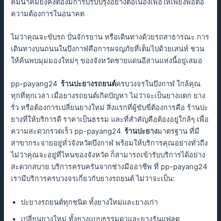
คมนาคมยังคงต้องมีการปรับปรุงอย่างต่อเนื่องเพื่อให้เพียงพอต่อ
ความต้องการในอนาคต
ไม่ว่าคุณจะขับรถ ปั่นจักรยาน หรือเดินทางด้วยรถสาธารณะ การ
เดินทางบนถนนในบึงกาฬคือการผจญภัยที่เต็มไปด้วยเสน่ห์ ชวน
ให้ค้นพบมุมมองใหม่ๆ ของจังหวัดชายแดนอีสานแห่งนี้อยู่เสมอ
pp-payang24
ร้านปะยางรถยนต์
ครบวงจรในบึงกาฬ ใกล้คุณ
ทุกที่ทุกเวลา เมื่อยางรถยนต์เกิดปัญหา ไม่ว่าจะเป็นยางแตก ยาง
รั่ว หรือต้องการเปลี่ยนยางใหม่ สิ่งแรกที่ผู้ขับขี่ต้องการคือ ร้านปะ
ยางที่ให้บริการดี ราคาเป็นธรรม และที่สำคัญคือต้องอยู่ใกล้ๆ เพื่อ
ความสะดวกรวดเร็ว pp-payang24
ร้านปะยาง
มาตรฐาน ที่มี
สาขากระจายอยู่ทั่วจังหวัดบึงกาฬ พร้อมให้บริการคุณอย่างทั่วถึง
ไม่ว่าคุณจะอยู่ที่ไหนของจังหวัด ก็สามารถเข้ารับบริการได้อย่าง
สะดวกสบาย บริการครบครันจากช่างมืออาชีพ ที่ pp-payang24
เรามีบริการครบวงจรเกี่ยวกับยางรถยนต์ ไม่ว่าจะเป็น:
ปะยางรถยนต์ทุกชนิด ทั้งยางใหม่และยางเก่า
เปลี่ยนยางใหม่ ทั้งยางแบบธรรมดาและยางรันแฟลต