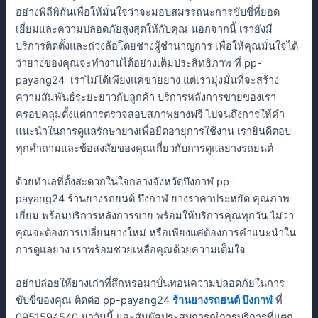
อย่างพิถีพิถันเพื่อให้มั่นใจว่าจะมอบสมรรถนะการขับขี่ที่ยอด
เยี่ยมและความปลอดภัยสูงสุดให้กับคุณ นอกจากนี้ เรายังมี
บริการติดตั้งและถ่วงล้อโดยช่างผู้ชำนาญการ เพื่อให้คุณมั่นใจได้
ว่ายางของคุณจะทำงานได้อย่างเต็มประสิทธิภาพ ที่ pp-
payang24 เราไม่ได้เพียงแค่ขายยาง แต่เรามุ่งมั่นที่จะสร้าง
ความสัมพันธ์ระยะยาวกับลูกค้า บริการหลังการขายของเรา
ครอบคลุมตั้งแต่การตรวจสอบสภาพยางฟรี ไปจนถึงการให้คำ
แนะนำในการดูแลรักษายางเพื่อยืดอายุการใช้งาน เรายินดีตอบ
ทุกคำถามและข้อสงสัยของคุณเกี่ยวกับการดูแลยางรถยนต์
ด้วยทำเลที่ตั้งสะดวกในใจกลางจังหวัดบึงกาฬ pp-
payang24 ร้านยางรถยนต์ บึงกาฬ ยางราคาประหยัด คุณภาพ
เยี่ยม พร้อมบริการหลังการขาย พร้อมให้บริการคุณทุกวัน ไม่ว่า
คุณจะต้องการเปลี่ยนยางใหม่ หรือเพียงแค่ต้องการคำแนะนำใน
การดูแลยาง เราพร้อมช่วยเหลือคุณด้วยความเต็มใจ
อย่าปล่อยให้ยางเก่าที่สึกหรอมาบั่นทอนความปลอดภัยในการ
ขับขี่ของคุณ ติดต่อ pp-payang24
ร้านยางรถยนต์ บึงกาฬ
ที่
0951594540 มาวันนี้ และสัมผัสประสบการณ์การบริการที่แตก