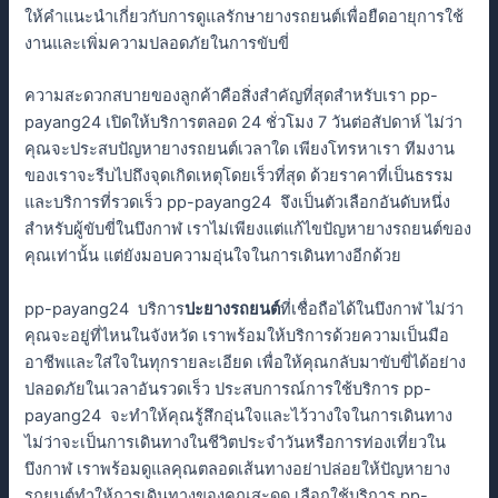
ให้คำแนะนำเกี่ยวกับการดูแลรักษายางรถยนต์เพื่อยืดอายุการใช้
งานและเพิ่มความปลอดภัยในการขับขี่
ความสะดวกสบายของลูกค้าคือสิ่งสำคัญที่สุดสำหรับเรา pp-
payang24 เปิดให้บริการตลอด 24 ชั่วโมง 7 วันต่อสัปดาห์ ไม่ว่า
คุณจะประสบปัญหายางรถยนต์เวลาใด เพียงโทรหาเรา ทีมงาน
ของเราจะรีบไปถึงจุดเกิดเหตุโดยเร็วที่สุด ด้วยราคาที่เป็นธรรม
และบริการที่รวดเร็ว pp-payang24 จึงเป็นตัวเลือกอันดับหนึ่ง
สำหรับผู้ขับขี่ในบึงกาฬ เราไม่เพียงแต่แก้ไขปัญหายางรถยนต์ของ
คุณเท่านั้น แต่ยังมอบความอุ่นใจในการเดินทางอีกด้วย
pp-payang24 บริการ
ปะยางรถยนต์
ที่เชื่อถือได้ในบึงกาฬ ไม่ว่า
คุณจะอยู่ที่ไหนในจังหวัด เราพร้อมให้บริการด้วยความเป็นมือ
อาชีพและใส่ใจในทุกรายละเอียด เพื่อให้คุณกลับมาขับขี่ได้อย่าง
ปลอดภัยในเวลาอันรวดเร็ว ประสบการณ์การใช้บริการ pp-
payang24 จะทำให้คุณรู้สึกอุ่นใจและไว้วางใจในการเดินทาง
ไม่ว่าจะเป็นการเดินทางในชีวิตประจำวันหรือการท่องเที่ยวใน
บึงกาฬ เราพร้อมดูแลคุณตลอดเส้นทางอย่าปล่อยให้ปัญหายาง
รถยนต์ทำให้การเดินทางของคุณสะดุด เลือกใช้บริการ pp-