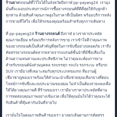
ร้านยาง
รถยนต์ที่ไว้ใจได้ในจังหวัดบึงกาฬ pp-payang24 เรามุ่ง
มั่นที่จะมอบประสบการณ์การซื้อยางรถยนต์ที่ดีที่สุดให้กับลูกค้า
ทุกท่าน ด้วยสินค้าคุณภาพสูงในราคาที่เป็นมิตร พร้อมบริการหลัง
การขายที่ใส่ใจ เพื่อให้รถของคุณพร้อมสำหรับทุกการเดินทาง
ที่ pp-payang24
ร้านยางรถยนต์
บึงกาฬ ยางราคาประหยัด
คุณภาพเยี่ยม พร้อมบริการหลังการขาย เราเข้าใจดีว่าคุณภาพ
ของยางรถยนต์เป็นสิ่งสำคัญที่สุดในการขับขี่อย่างปลอดภัย เราจึง
คัดสรรยางรถยนต์หลากหลายจากแบรนด์ชั้นนำที่มีชื่อเสียงใน
ด้านความทนทานและประสิทธิภาพ ไม่ว่าคุณจะต้องการยาง
สำหรับรถยนต์นั่งส่วนบุคคล รถบรรทุก รถเก๋ง รถกระบะ หรือรถ
SUV เรามียางที่เหมาะสมกับทุกประเภทของรถ ทีมงานผู้
เชี่ยวชาญของเราพร้อมให้คำแนะนำเพื่อช่วยคุณเลือกยางที่ตอบ
โจทย์การขับขี่และงบประมาณของคุณ ไม่จำเป็นต้องจ่ายแพงเพื่อ
ให้ได้ยางคุณภาพดี ที่ร้านของเรา เรามียางราคาประหยัดที่ผ่าน
การทดสอบคุณภาพอย่างเข้มงวด เพื่อให้คุณมั่นใจได้ว่าคุณจะได้
รับสินค้าที่คุ้มค่ากับเงินที่จ่ายไป
เรามั่นใจในคุณภาพสินค้าของเรา ยางทุกเส้นผ่านการคัดสรร