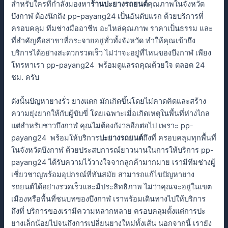
สำหรับใครที่กำลังมองหา
ร้านปะยางรถยนต์
คุณภาพในจังหวัด
บึงกาฬ ต้องนึกถึง pp-payang24 เป็นอันดับแรก ด้วยบริการที่
ครอบคลุม ทีมช่างมืออาชีพ อะไหล่คุณภาพ ราคาเป็นธรรม และ
ที่สำคัญคือสาขาที่กระจายอยู่ทั่วทั้งจังหวัด ทำให้คุณเข้าถึง
บริการได้อย่างสะดวกรวดเร็ว ไม่ว่าจะอยู่ที่ไหนของบึงกาฬ เพียง
โทรหาเรา pp-payang24 พร้อมดูแลรถคุณด้วยใจ ตลอด 24
ชม. ครับ
ดังนั้นปัญหายางรั่ว ยางแตก มักเกิดขึ้นโดยไม่คาดคิดและสร้าง
ความยุ่งยากให้กับผู้ขับขี่ โดยเฉพาะเมื่อเกิดเหตุในพื้นที่ห่างไกล
แต่สำหรับชาวบึงกาฬ คุณไม่ต้องกังวลอีกต่อไป เพราะ pp-
payang24 พร้อมให้บริการ
ปะยางรถยนต์
ถึงที่ ครอบคลุมทุกพื้นที่
ในจังหวัดบึงกาฬ ด้วยประสบการณ์ยาวนานในการให้บริการ pp-
payang24 ได้รับความไว้วางใจจากลูกค้ามากมาย เรามีทีมช่างผู้
เชี่ยวชาญพร้อมอุปกรณ์ที่ทันสมัย สามารถแก้ไขปัญหายาง
รถยนต์ได้อย่างรวดเร็วและมีประสิทธิภาพ ไม่ว่าคุณจะอยู่ในเขต
เมืองหรือพื้นที่ชนบทของบึงกาฬ เราพร้อมเดินทางไปให้บริการ
ถึงที่ บริการของเรามีความหลากหลาย ครอบคลุมตั้งแต่การปะ
ยางเล็กน้อยไปจนถึงการเปลี่ยนยางใหม่ทั้งเส้น นอกจากนี้ เรายัง